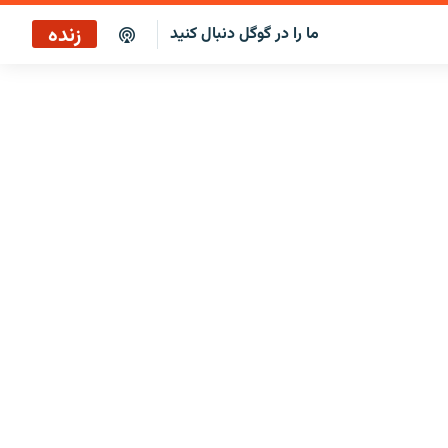
زنده
ما را در گوگل دنبال کنید
پخش آنلاین
پخش رادیویی
پخش آنلاین
پخش ماهواره‌ای