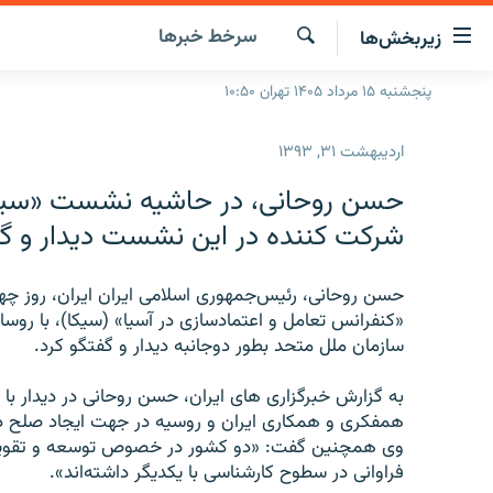
ینک‌های
سرخط‌ خبرها
زیربخش‌ها
ابلیت
سترسی
جستجو
پنجشنبه ۱۵ مرداد ۱۴۰۵ تهران ۱۰:۵۰
صفحه اصلی
ازگشت
ایران
ازگشت
اردیبهشت ۳۱, ۱۳۹۳
ه
جهان
نوی
حسن روحانی، در حاشیه نشست «سیکا» 
صلی
رادیو
شرکت کننده در این نشست دیدار و گف
فتن
پادکست
انتخاب کنید و بشنوید
ه
فحه
حسن روحانی، رئیس‌جمهوری اسلامی ایران ایران، روز چ
چندرسانه‌ای
برنامه‌های رادیویی
ستجو
«کنفرانس تعامل و اعتمادسازی در آسیا» (سیکا)، با روسا
زنان فردا
فرکانس‌ها
گزارش‌های تصویری
سازمان ملل متحد بطور دوجانبه دیدار و گفتگو کرد.
گزارش‌های ویدئویی
به گزارش خبرگزاری های ایران، حسن روحانی در دیدار با
همفکری‌ و همکاری ایران و روسیه در جهت ایجاد صلح د
وی همچنین گفت: «دو کشور در خصوص توسعه و تقویت ر
فراوانی در سطوح کارشناسی با یکدیگر داشته‌اند».