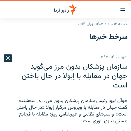
ینک‌های
ابلیت
سترسی
جمعه ۱۶ مرداد ۱۴۰۵ تهران ۰۱:۱۴
ازگشت
صفحه اصلی
سرخط‌ خبرها
ازگشت
ایران
ه
نوی
جهان
شهریور ۱۲, ۱۳۹۳
صلی
رادیو
فتن
سازمان پزشکان بدون مرز می‌گوید
ه
پادکست
انتخاب کنید و بشنوید
جهان در مقابله با اِبولا در حال باختن
فحه
است
چندرسانه‌ای
برنامه‌های رادیویی
ستجو
زنان فردا
فرکانس‌ها
گزارش‌های تصویری
جوآن لیو، رئیس سازمان پزشکان بدون مرز، روز سه‌شنبه
گزارش‌های ویدئویی
گفت جهان در مقابله با ویروس مرگبار اِبولا «در حال باختن
English
است» و تیم‌های نظامی و غیرنظامی ویژه مقابله با فجایع
زیستی نیازی فوری ست.
به ما بپیوندید