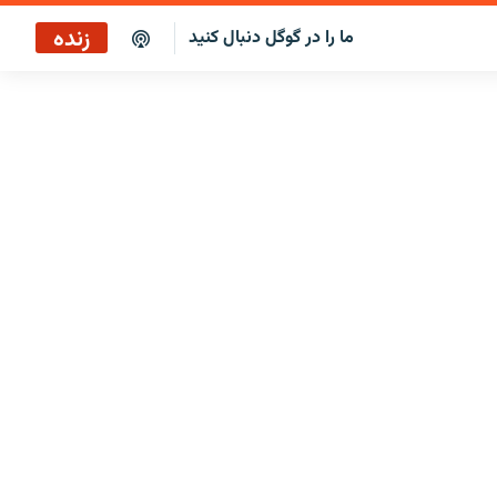
زنده
ما را در گوگل دنبال کنید
پوشش خبری ساعت ۱۷:۰۰
پخش رادیویی
پخش آنلاین
پخش ماهواره‌ای