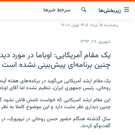
ینک‌های
سرخط‌ خبرها
زیربخش‌ها
ابلیت
سترسی
جستجو
پنجشنبه ۱۵ مرداد ۱۴۰۵ تهران ۱۷:۰۸
صفحه اصلی
ازگشت
ایران
ازگشت
شهریور ۲۸, ۱۳۹۳
ه
جهان
نوی
یک مقام آمریکایی: اوباما در مورد دیدا
صلی
رادیو
چنین برنامه‌ای پیش‌بینی نشده است
فتن
پادکست
انتخاب کنید و بشنوید
ه
فحه
یک مقام ارشد آمریکایی می‌گوید در برنامه‌های هفته آیند
چندرسانه‌ای
برنامه‌های رادیویی
ستجو
روحانی، رئیس جمهوری ایران، تنظیم نشده اما آقای اوباما
زنان فردا
فرکانس‌ها
گزارش‌های تصویری
این مقام ارشد آمریکایی که خواست نامش فاش نشود گف
گزارش‌های ویدئویی
چنین دیداری نظر مثبت دارد و این موضوع کاملا به نظر ا
سال گذشته هنگام حضور حسن روحانی در نیویورک، در اق
گفت‌وگو کردند.