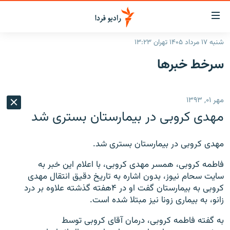
ینک‌های
ابلیت
سترسی
شنبه ۱۷ مرداد ۱۴۰۵ تهران ۱۳:۲۳
ازگشت
صفحه اصلی
سرخط‌ خبرها
ازگشت
ایران
ه
نوی
جهان
مهر ۰۱, ۱۳۹۳
صلی
رادیو
فتن
مهدی کروبی در بیمارستان بستری شد
ه
پادکست
انتخاب کنید و بشنوید
فحه
مهدی کروبی در بیمارستان بستری شد.
چندرسانه‌ای
برنامه‌های رادیویی
ستجو
فاطمه کروبی، همسر مهدی کروبی، با اعلام این خبر به
زنان فردا
فرکانس‌ها
گزارش‌های تصویری
سایت سحام نیوز، بدون اشاره به تاریخ دقیق انتقال مهدی
گزارش‌های ویدئویی
کروبی به بیمارستان گفت او در ۴هفته گذشته علاوه بر درد
English
زانو، به بیماری زونا نیز مبتلا شده است.
به ما بپیوندید
به گفته فاطمه کروبی، درمان آقای کروبی توسط