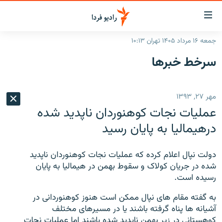
ینک‌های
ابلیت
سترسی
جمعه ۱۶ مرداد ۱۴۰۵ تهران ۱۰:۱۳
ازگشت
صفحه اصلی
سرخط‌ خبرها
ازگشت
ایران
ه
نوی
جهان
مهر ۲۷, ۱۳۹۳
صلی
رادیو
فتن
عملیات نجات کوهنوردان ناپدید شده
ه
پادکست
انتخاب کنید و بشنوید
درهیمالیا به پایان رسید
فحه
چندرسانه‌ای
برنامه‌های رادیویی
ستجو
دولت نپال اعلام کرده که عملیات نجات کوهنوردان ناپدید
زنان فردا
فرکانس‌ها
گزارش‌های تصویری
شده در جریان کولاک و سقوط بهمن در هیمالیا به پایان
رسیده است.
گزارش‌های ویدئویی
English
به گفته مقام های نپال ممکن است هنوز کوهنوردانی در
آشیانه ها پناه گرفته باشند یا در مسیرهای مختلف
به ما بپیوندید
کوهستانی در زیر بهمن ناپدید شده باشند اما عملیات نجات