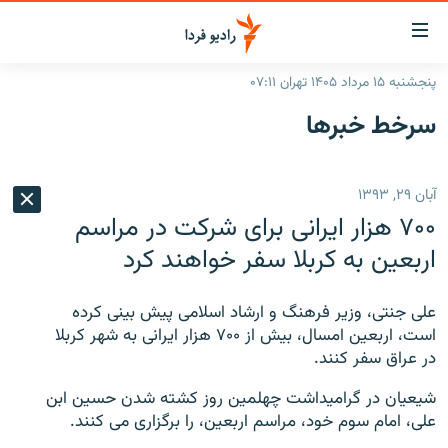
ینک‌های
ابلیت
سترسی
پنجشنبه ۱۵ مرداد ۱۴۰۵ تهران ۰۷:۱۱
ازگشت
صفحه اصلی
سرخط‌ خبرها
ازگشت
ایران
ه
نوی
جهان
آبان ۲۹, ۱۳۹۳
صلی
رادیو
فتن
۷۰۰ هزار ایرانی برای شرکت در مراسم
ه
پادکست
انتخاب کنید و بشنوید
اربعین به کربلا سفر خواهند کرد
فحه
چندرسانه‌ای
برنامه‌های رادیویی
ستجو
علی جنتی، وزیر فرهنگ و ارشاد اسلامی پیش بینی کرده
زنان فردا
فرکانس‌ها
گزارش‌های تصویری
است، اربعین امسال، بیش از ۷۰۰ هزار ایرانی به شهر کربلا
در عراق سفر کنند.
گزارش‌های ویدئویی
English
شیعیان در گرامیداشت چهلمین روز کشته شدن حسین ابن
علی، امام سوم خود، مراسم اربعین، را برگزاری می کنند.
به ما بپیوندید