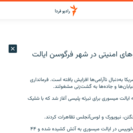
روهای امنيتی در شهر فرگوسن ايالت
ا به‌دنبال ناآرامی‌ها افزايش يافته است. فرمانداری
ه ايالت ميسوری برای تبرئه پليسی آغاز شد که با شليک
نگتن، نيويورک و لوس‌آنجلس تظاهرات کردند.
گزارش‌ها حاکی از آن است که يک ماشين پليس در سنت‌لوييس در ايالت ميسوری به آتش کشيده شده و ۴۴