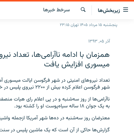
ینک‌های
سرخط‌ خبرها
زیربخش‌ها
ابلیت
سترسی
جستجو
پنجشنبه ۱۵ مرداد ۱۴۰۵ تهران ۲۳:۱۵
صفحه اصلی
ازگشت
ایران
ازگشت
آذر ۰۵, ۱۳۹۳
ه
جهان
نوی
همزمان با ادامه ناآرامی‌ها، تعداد ني
صلی
رادیو
ميسوری افزايش يافت
فتن
پادکست
انتخاب کنید و بشنوید
ه
فحه
تعداد نيروهای امنيتی در شهر فرگوسن ايالت ميسوری آمريک
چندرسانه‌ای
برنامه‌های رادیویی
ستجو
شهر فرگوسن اعلام کرده بيش از ۲۲۰۰ نيروی پليس در خيابان‌ها و جاده‌ها به گشت‌زنی مشغولند.
زنان فردا
فرکانس‌ها
گزارش‌های تصویری
ناآرامی‌ها از روز سه‌شنبه و در پی اعلام رای هيات منصف
گزارش‌های ویدئویی
به يک جوان ۱۸ ساله سياه‌پوست او را کشته بود.
معترضان روز سه‌شنبه در ده‌ها شهر آمريکا ازجمله واشي