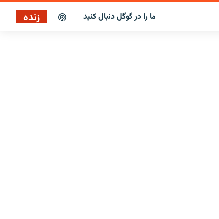
زنده
ما را در گوگل دنبال کنید
پخش آنلاین
پخش رادیویی
پخش آنلاین
پخش ماهواره‌ای