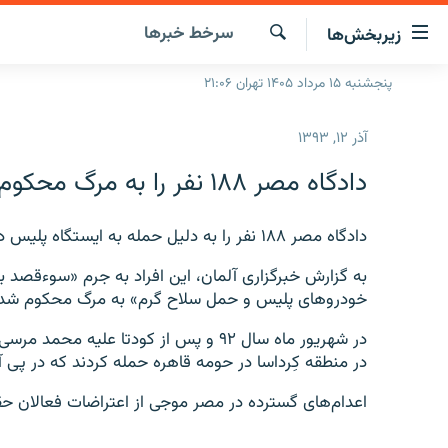
ینک‌های
سرخط‌ خبرها
زیربخش‌ها
ابلیت
سترسی
جستجو
پنجشنبه ۱۵ مرداد ۱۴۰۵ تهران ۲۱:۰۶
صفحه اصلی
ازگشت
ایران
ازگشت
آذر ۱۲, ۱۳۹۳
ه
جهان
نوی
دادگاه مصر ۱۸۸ نفر را به مرگ محکوم کرد
صلی
رادیو
فتن
پادکست
دادگاه مصر ۱۸۸ نفر را به دلیل حمله به ایستگاه پلیس در شهریورماه سال گذشته، به مرگ محکوم کرد.
انتخاب کنید و بشنوید
ه
فحه
چندرسانه‌ای
برنامه‌های رادیویی
به گزارش خبرگزاری آلمان، این افراد به جرم «سوءقصد 
ستجو
خودروهای پلیس و حمل سلاح گرم» به مرگ محکوم شده‌
زنان فردا
فرکانس‌ها
گزارش‌های تصویری
در شهریور ماه سال ۹۲ و پس از کودتا علی
گزارش‌های ویدئویی
در منطقه کِرداسا در حومه قاهره حمله کردند که در پی 
اعدام‌‌های گسترده در مصر موجی از اعتراضات فعالان 