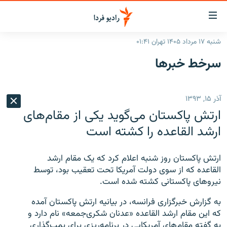
ینک‌های
ابلیت
سترسی
شنبه ۱۷ مرداد ۱۴۰۵ تهران ۰۱:۴۱
ازگشت
صفحه اصلی
سرخط‌ خبرها
ازگشت
ایران
ه
نوی
جهان
آذر ۱۵, ۱۳۹۳
صلی
رادیو
فتن
ارتش پاکستان می‌گوید یکی از مقام‌های
ه
پادکست
انتخاب کنید و بشنوید
ارشد القاعده را کشته است
فحه
چندرسانه‌ای
برنامه‌های رادیویی
ستجو
ارتش پاکستان روز شنبه اعلام کرد که یک مقام‌ ارشد
زنان فردا
فرکانس‌ها
گزارش‌های تصویری
القاعده که از سوی دولت آمریکا تحت تعقیب بود، توسط
نیروهای پاکستانی کشته شده است.
گزارش‌های ویدئویی
English
به گزارش خبرگزاری فرانسه، در بیانیه ارتش پاکستان آمده
که این مقام ارشد القاعده «عدنان شکری‌جمعه» نام دارد و
به ما بپیوندید
به گفته مقام‌های آمریکایی در برنامه‌ریزی برای بمب‌گذاری