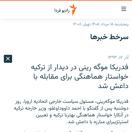
ینک‌های
ابلیت
سترسی
پنجشنبه ۱۵ مرداد ۱۴۰۵ تهران ۱۲:۰۸
ازگشت
صفحه اصلی
سرخط‌ خبرها
ازگشت
ایران
ه
نوی
جهان
آذر ۱۷, ۱۳۹۳
صلی
رادیو
فتن
فدریکا موگه رینی در دیدار از ترکیه
ه
پادکست
انتخاب کنید و بشنوید
خواستار هماهنگی برای مقابله با
فحه
داعش شد
چندرسانه‌ای
برنامه‌های رادیویی
ستجو
زنان فردا
فرکانس‌ها
گزارش‌های تصویری
فدریکا موگه‌رینی، مسئول سیاست خارجی اتحادیه اروپا، روز
گزارش‌های ویدئویی
دوشنبه پس از گفتگو با احمد داووداوغلو، وزیر خارجه ترکیه
English
در آنکارا خواستار هماهنگی بهتربا ترکیه و تعیین
استرتژیبرای مبارزه با داعش شد.
به ما بپیوندید