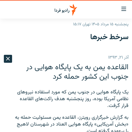
ینک‌های
ابلیت
سترسی
پنجشنبه ۱۵ مرداد ۱۴۰۵ تهران ۱۵:۱۷
ازگشت
صفحه اصلی
سرخط‌ خبرها
ازگشت
ایران
ه
نوی
جهان
آذر ۲۱, ۱۳۹۳
صلی
رادیو
فتن
القاعده یمن به یک پایگاه هوایی در
ه
پادکست
انتخاب کنید و بشنوید
جنوب این کشور حمله کرد
فحه
چندرسانه‌ای
برنامه‌های رادیویی
ستجو
یک پایگاه هوایی در جنوب یمن که مورد استفاده نیروهای
زنان فردا
فرکانس‌ها
گزارش‌های تصویری
نظامی آمریکا بوده، روز پنجشنبه هدف راکت‌های القاعده
قرار گرفت.
گزارش‌های ویدئویی
English
به گزارش خبرگزاری رویترز، القاعده یمن مسئولیت حمله به
«بخش آمریکایی» پایگاه هوایی العناد در شهرستان لاهیج
به ما بپیوندید
را برعهده گرفته است.