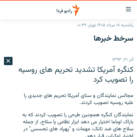
ینک‌های
ابلیت
سترسی
یکشنبه ۱۸ مرداد ۱۴۰۵ تهران ۱۰:۳۶
ازگشت
صفحه اصلی
سرخط‌ خبرها
ازگشت
ایران
ه
نوی
جهان
آذر ۲۱, ۱۳۹۳
صلی
رادیو
فتن
کنگره آمریکا تشدید تحریم های روسیه
ه
پادکست
انتخاب کنید و بشنوید
را تصویب کرد
فحه
چندرسانه‌ای
برنامه‌های رادیویی
ستجو
مجالس نمایندگان و سنای آمریکا تحریم های جدیدی را
زنان فردا
فرکانس‌ها
گزارش‌های تصویری
علیه روسیه تصویب کردند.
گزارش‌های ویدئویی
English
نمایندگان کنگره همچنین طرحی را تصویب کردند که به
باراک اوباما اختیار می دهد ابزار نظامی یا سلاح، از جمله
سلاح های ضد تانک، مهمات و "پهپاد های تجسسی" در
به ما بپیوندید
اختیار اوکراین قرار دهد.