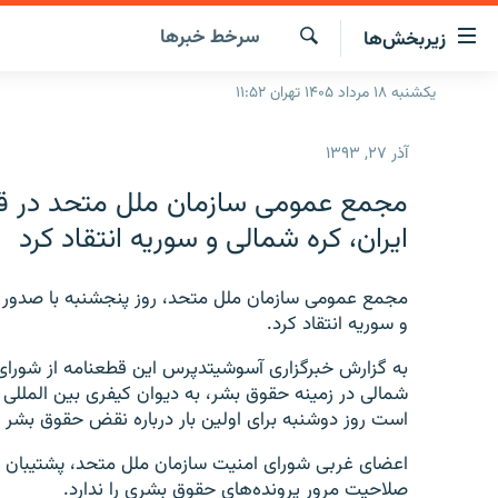
ینک‌های
سرخط‌ خبرها
زیربخش‌ها
ابلیت
سترسی
جستجو
یکشنبه ۱۸ مرداد ۱۴۰۵ تهران ۱۱:۵۲
صفحه اصلی
ازگشت
ایران
ازگشت
آذر ۲۷, ۱۳۹۳
ه
جهان
نوی
مجمع عمومی سازمان ملل متحد در ق
صلی
رادیو
ایران، کره شمالی و سوریه انتقاد کرد
فتن
پادکست
انتخاب کنید و بشنوید
ه
فحه
مجمع عمومی سازمان ملل متحد، روز پنجشنبه با صدور ق
چندرسانه‌ای
برنامه‌های رادیویی
ستجو
و سوریه انتقاد کرد.
زنان فردا
فرکانس‌ها
گزارش‌های تصویری
به گزارش خبرگزاری آسوشیتدپرس این قطعنامه از شورا
گزارش‌های ویدئویی
شمالی در زمینه حقوق بشر، به دیوان کیفری بین المللی 
است روز دوشنبه برای اولین بار درباره نقض حقوق بشر
اعضای غربی شورای امنیت سازمان ملل متحد، پشتیبان 
صلاحیت مرور پرونده‌های حقوق بشری را ندارد.