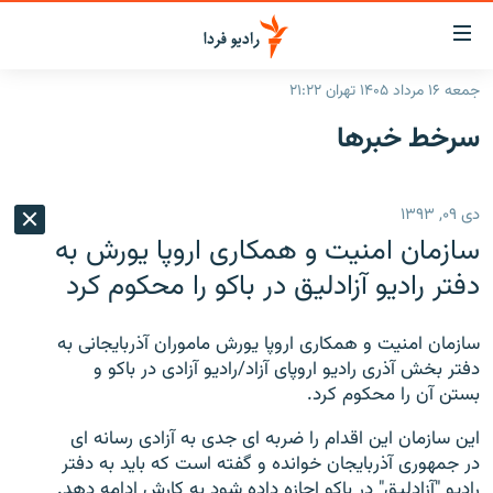
ینک‌های
ابلیت
سترسی
جمعه ۱۶ مرداد ۱۴۰۵ تهران ۲۱:۲۲
ازگشت
صفحه اصلی
سرخط‌ خبرها
ازگشت
ایران
ه
نوی
جهان
دی ۰۹, ۱۳۹۳
صلی
رادیو
فتن
سازمان امنیت و همکاری اروپا یورش به
ه
پادکست
انتخاب کنید و بشنوید
دفتر رادیو آزادلیق در باکو را محکوم کرد
فحه
چندرسانه‌ای
برنامه‌های رادیویی
ستجو
سازمان امنیت و همکاری اروپا یورش ماموران آذربایجانی به
زنان فردا
فرکانس‌ها
گزارش‌های تصویری
دفتر بخش آذری رادیو اروپای آزاد/رادیو آزادی در باکو و
بستن آن را محکوم کرد.
گزارش‌های ویدئویی
English
این سازمان این اقدام را ضربه ای جدی به آزادی رسانه ای
در جمهوری آذربایجان خوانده و گفته است که باید به دفتر
به ما بپیوندید
رادیو "آزادلیق" در باکو اجازه داده شود به کارش ادامه دهد.