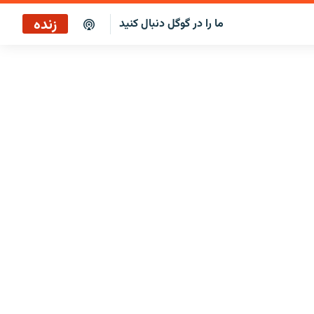
زنده
ما را در گوگل دنبال کنید
پخش آنلاین
پخش رادیویی
پخش آنلاین
پخش ماهواره‌ای