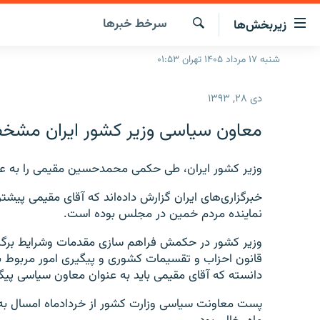
ینک‌های
سرخط‌ خبرها
زیربخش‌ها
ابلیت
سترسی
جستجو
شنبه ۱۷ مرداد ۱۴۰۵ تهران ۰۱:۵۳
صفحه اصلی
ازگشت
ایران
ازگشت
دی ۲۸, ۱۳۹۳
ه
جهان
نوی
معاون سیاسی وزیر کشور ایران مش
صلی
رادیو
فتن
پادکست
وزیر کشور ایران، طی حکمی محمدحسین مقیمی را به عن
انتخاب کنید و بشنوید
ه
فحه
چندرسانه‌ای
برنامه‌های رادیویی
خبرگزاری‌های ایران گزارش داده‌اند که آقای مقیمی پیشت
ستجو
نماینده مردم خمین در مجلس بوده است.
زنان فردا
فرکانس‌ها
گزارش‌های تصویری
وزیر کشور در حکمش فراهم سازی مقدمات وشرایط برگزا
گزارش‌های ویدئویی
قانون احزاب و تقسیمات کشوری و پیگیری امور مربوط به
دانسته که‌ آقای مقیمی باید به عنوان معاون سیاسی پیگیر