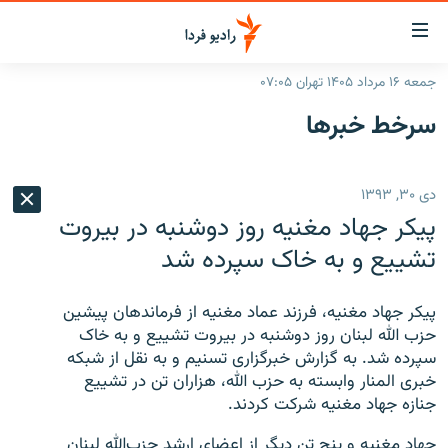
ینک‌های
ابلیت
سترسی
جمعه ۱۶ مرداد ۱۴۰۵ تهران ۰۷:۰۵
ازگشت
صفحه اصلی
سرخط‌ خبرها
ازگشت
ایران
ه
نوی
جهان
دی ۳۰, ۱۳۹۳
صلی
رادیو
فتن
پیکر جهاد مغنیه روز دوشنبه در بیروت
ه
پادکست
انتخاب کنید و بشنوید
تشییع و به خاک سپرده شد
فحه
چندرسانه‌ای
برنامه‌های رادیویی
ستجو
پیکر جهاد مغنیه، فرزند عماد مغنیه از فرماندهان پیشین
زنان فردا
فرکانس‌ها
گزارش‌های تصویری
حزب الله لبنان روز دوشنبه در بیروت تشییع و به خاک
سپرده شد. به گزارش خبرگزاری تسنیم و به نقل از شبکه
گزارش‌های ویدئویی
English
خبری المنار وابسته به حزب الله، هزاران تن در تشییع
جنازه جهاد مغنیه شرکت کردند.
به ما بپیوندید
جهاد مغنیه و پنج تن دیگر از اعضای ارشد حزب‌الله لبنان