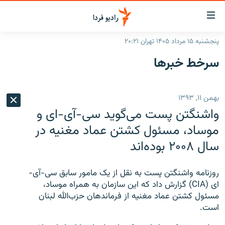
ینک‌های
ابلیت
سترسی
پنجشنبه ۱۵ مرداد ۱۴۰۵ تهران ۲۰:۲۱
ازگشت
صفحه اصلی
سرخط‌ خبرها
ازگشت
ایران
ه
نوی
جهان
بهمن ۱۱, ۱۳۹۳
صلی
رادیو
فتن
واشنگتن پست می‌گوید سی‌-‌آی‌-ای و
ه
پادکست
انتخاب کنید و بشنوید
موساد، مسئول کشتن عماد مغنیه در
فحه
سال ۲۰۰۸ بوده‌اند
چندرسانه‌ای
برنامه‌های رادیویی
ستجو
زنان فردا
فرکانس‌ها
گزارش‌های تصویری
روزنامه واشنگتن پست به نقل از یک مامور سابق سی-آی-‌
گزارش‌های ویدئویی
ای (
CIA
) گزارش داد که این سازمان به همراه موساد،
English
مسئول کشتن عماد مغنیه از فرماندهان حزب‌الله لبنان
است.
به ما بپیوندید