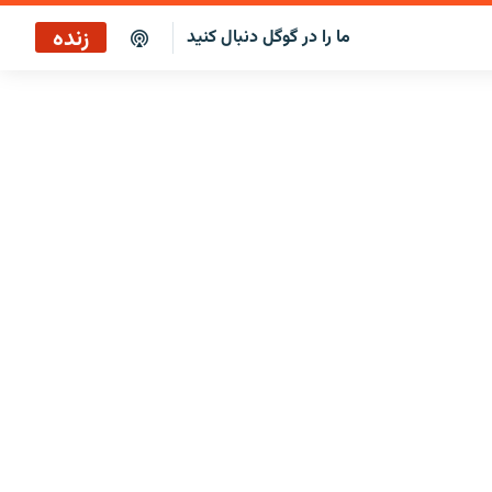
زنده
ما را در گوگل دنبال کنید
پخش آنلاین
پخش رادیویی
پخش آنلاین
پخش ماهواره‌ای