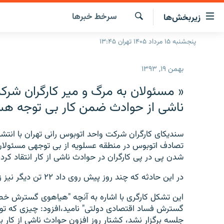
ینک‌های
سرخط‌ خبرها
زیربخش‌ها
ابلیت
سترسی
جستجو
پنجشنبه ۱۵ مرداد ۱۴۰۵ تهران ۱۳:۴۵
صفحه اصلی
ازگشت
ایران
ازگشت
بهمن ۱۹, ۱۳۹۳
ه
جهان
نوی
« مسئولان به مرگ و میر کارگران شرک
صلی
رادیو
ناشی از حوادث ضمن کار بی توجه هس
فتن
پادکست
انتخاب کنید و بشنوید
ه
فحه
سندیکای کارگران شرکت واحد اتوبوس رانی تهران با انتش
چندرسانه‌ای
برنامه‌های رادیویی
ستجو
تصادف اتوبوس در منطقه عسلویه از بی توجهی مسئولان دو
زنان فردا
فرکانس‌ها
گزارش‌های تصویری
شدن پی در پی کارگران در حوادث ناشی از کار انتقاد کرد.
گزارش‌های ویدئویی
در این حادثه که چند روز پیش روی داد ۲۲ تن دیگر نیز زخمی شدند.
این تشکل کارگری با اشاره به آنچه "هیاهوی گسترش خص
گسترش فساد اقتصادی دولتی" نامید،‌افزود: چیزی که 
جلسه برگزار نشد، کشتار روز افزون حوادث ناشی از کار 