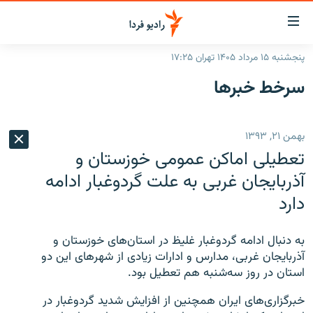
ینک‌های
ابلیت
سترسی
پنجشنبه ۱۵ مرداد ۱۴۰۵ تهران ۱۷:۲۵
ازگشت
صفحه اصلی
سرخط‌ خبرها
ازگشت
ایران
ه
نوی
جهان
بهمن ۲۱, ۱۳۹۳
صلی
رادیو
فتن
تعطیلی اماکن عمومی خوزستان و
ه
پادکست
انتخاب کنید و بشنوید
آذربایجان غربی به علت گردوغبار ادامه
فحه
دارد
چندرسانه‌ای
برنامه‌های رادیویی
ستجو
زنان فردا
فرکانس‌ها
گزارش‌های تصویری
به دنبال ادامه گردوغبار غلیظ در استان‌های خوزستان و
گزارش‌های ویدئویی
آذربایجان غربی، مدارس و ادارات زیادی از شهرهای این دو
English
استان در روز سه‌شنبه هم تعطیل بود.
به ما بپیوندید
خبرگزاری‌های ایران همچنین از افزایش شدید گردوغبار در