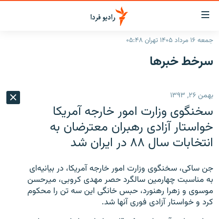
ینک‌های
ابلیت
سترسی
جمعه ۱۶ مرداد ۱۴۰۵ تهران ۰۵:۴۸
ازگشت
صفحه اصلی
سرخط‌ خبرها
ازگشت
ایران
ه
نوی
جهان
بهمن ۲۶, ۱۳۹۳
صلی
رادیو
فتن
سخنگوی وزارت امور خارجه آمریکا
ه
پادکست
انتخاب کنید و بشنوید
خواستار آزادی رهبران معترضان به
فحه
انتخابات سال ۸۸ در ایران شد
چندرسانه‌ای
برنامه‌های رادیویی
ستجو
زنان فردا
فرکانس‌ها
گزارش‌های تصویری
جن ساکی، سخنگوی وزارت امور خارجه آمریکا، در بیانیه‌ای
گزارش‌های ویدئویی
به مناسبت چهارمین سالگرد حصر مهدی کروبی، میرحسن
English
موسوی و زهرا رهنورد، حبس خانگی این سه تن را محکوم
کرد و خواستار آزادی فوری آنها شد.
به ما بپیوندید