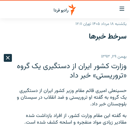
ینک‌های
ابلیت
سترسی
یکشنبه ۱۸ مرداد ۱۴۰۵ تهران ۱۲:۱۱
ازگشت
صفحه اصلی
سرخط‌ خبرها
ازگشت
ایران
ه
نوی
جهان
بهمن ۲۹, ۱۳۹۳
صلی
رادیو
فتن
وزارت کشور ایران از دستگیری یک گروه
ه
پادکست
انتخاب کنید و بشنوید
«تروریستی» خبر داد
فحه
چندرسانه‌ای
برنامه‌های رادیویی
ستجو
حسینعلی امیری قائم مقام وزیر کشور ایران از دستگیری
زنان فردا
فرکانس‌ها
گزارش‌های تصویری
یک گروه به گفته او تروریستی و ضد انقلاب در سیستان و
بلوچستان خبر داد.
گزارش‌های ویدئویی
English
به گفته این مقام وزارت کشور، از افراد بازداشت شده
مقادیر زیادی مواد منفجره و اسلحه کشف شده است.
به ما بپیوندید