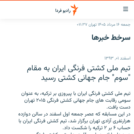
ینک‌های
ابلیت
سترسی
جمعه ۱۶ مرداد ۱۴۰۵ تهران ۰۷:۳۷
ازگشت
صفحه اصلی
سرخط‌ خبرها
ازگشت
ایران
ه
نوی
جهان
اسفند ۰۱, ۱۳۹۳
صلی
رادیو
فتن
تیم ملی کشتی فرنگی ایران به مقام
ه
پادکست
انتخاب کنید و بشنوید
"سوم" جام جهانی کشتی رسید
فحه
چندرسانه‌ای
برنامه‌های رادیویی
ستجو
تيم ملی کشتی فرنگی ايران با پيروزی بر ترکيه، به عنوان
زنان فردا
فرکانس‌ها
گزارش‌های تصویری
سومی رقابت های جام جهانی کشتی فرنگی ۲۰۱۵ تهران
دست يافت.
گزارش‌های ویدئویی
English
در اين مسابقه که عصر جمعه اول اسفند در سالن دوازده
هزارنفری آزادی تهران برگزار شد، تيم کشتی فرنگی ايران با
حساب ۶ بر ۲ ترکيه را شکست داد.
به ما بپیوندید