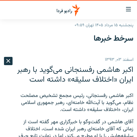
ینک‌های
ابلیت
سترسی
پنجشنبه ۱۵ مرداد ۱۴۰۵ تهران ۰۹:۵۹
ازگشت
صفحه اصلی
سرخط‌ خبرها
ازگشت
ایران
ه
نوی
جهان
اسفند ۰۳, ۱۳۹۳
صلی
رادیو
فتن
اکبر هاشمی رفسنجانی می‌گوید با رهبر
ه
پادکست
انتخاب کنید و بشنوید
ایران «اختلاف سلیقه» داشته است
فحه
چندرسانه‌ای
برنامه‌های رادیویی
ستجو
اکبر هاشمی رفسنجانی، رئیس مجمع تشخیص مصلحت
زنان فردا
فرکانس‌ها
گزارش‌های تصویری
نظام، می‌گوید با آیت‌الله خامنه‌ای، رهبر جمهوری اسلامی
ایران، «اختلاف سلیقه» داشته است.
گزارش‌های ویدئویی
English
آقای هاشمی در گفت‌وگو با خبرگزاری مهر گفته است از
زمانی که آقای خامنه‌ای رهبر ایران شده است، اختلاف
به ما بپیوندید
سلیقه‌هایش را با او مطرح می‌کند، اما در نهایت تابع حرف