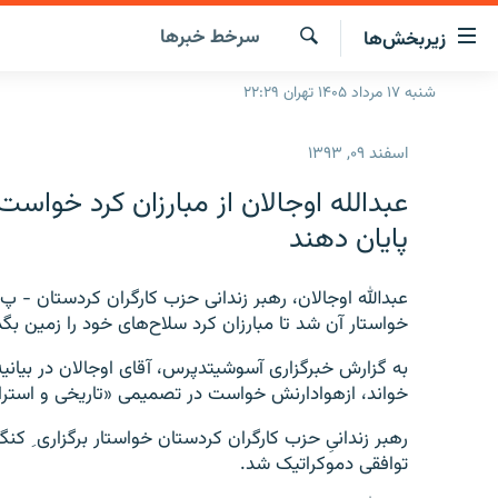
ینک‌های
سرخط‌ خبرها
زیربخش‌ها
ابلیت
سترسی
جستجو
شنبه ۱۷ مرداد ۱۴۰۵ تهران ۲۲:۲۹
صفحه اصلی
ازگشت
ایران
ازگشت
اسفند ۰۹, ۱۳۹۳
ه
جهان
نوی
عبدا‌لله اوجالان از مبارزان کرد خواس
صلی
رادیو
پایان دهند
فتن
پادکست
انتخاب کنید و بشنوید
ه
فحه
عبدالله اوجالان، رهبر زندانی حزب کارگران کردستان - پ‌ک
چندرسانه‌ای
برنامه‌های رادیویی
ستجو
خواستار آن شد تا مبارزان کرد سلاح‌های خود را زمین بگذا
زنان فردا
فرکانس‌ها
گزارش‌های تصویری
به گزارش خبرگزاری آسوشیتدپرس، آقای اوجالان در بیانیه‌ا
گزارش‌های ویدئویی
خواند، ازهوادارنش خواست در تصمیمی «تاریخی و استراتژیک» به جنگ ۳۰ساله با د
رهبر زندانیِ حزب کارگران کردستان خواستار برگزاری ِ کنگر
توافقی دموکراتیک شد.