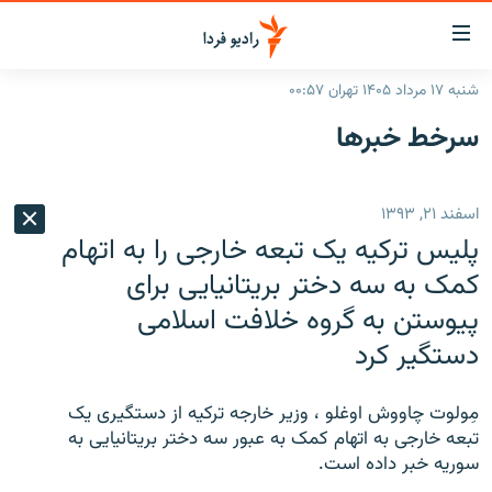
ینک‌های
ابلیت
سترسی
شنبه ۱۷ مرداد ۱۴۰۵ تهران ۰۰:۵۷
ازگشت
صفحه اصلی
سرخط‌ خبرها
ازگشت
ایران
ه
نوی
جهان
اسفند ۲۱, ۱۳۹۳
صلی
رادیو
فتن
پليس ترکيه يک تبعه خارجی را به اتهام
ه
پادکست
انتخاب کنید و بشنوید
کمک به سه دختر بريتانيايی برای
فحه
پيوستن به گروه خلافت اسلامی
چندرسانه‌ای
برنامه‌های رادیویی
ستجو
دستگير کرد
زنان فردا
فرکانس‌ها
گزارش‌های تصویری
گزارش‌های ویدئویی
English
مِولوت چاووش اوغلو ، وزير خارجه ترکيه از دستگيری يک
تبعه خارجی به اتهام کمک به عبور سه دختر بريتانيايی به
سوريه خبر داده است.
به ما بپیوندید