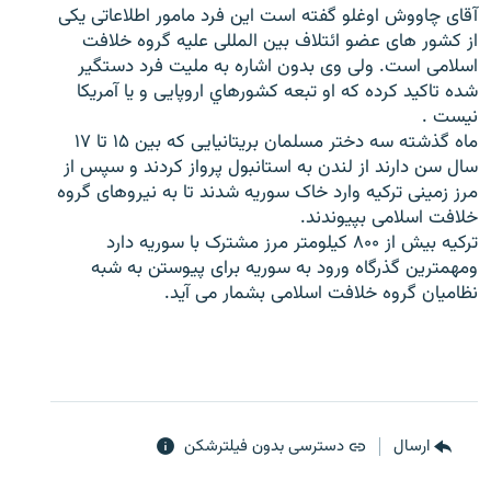
آقای چاووش اوغلو گفته است اين فرد مامور اطلاعاتی يکی
از کشور های عضو ائتلاف بين المللی عليه گروه خلافت
اسلامی است. ولی وی بدون اشاره به مليت فرد دستگير
شده تاکيد کرده که او تبعه کشورهاي اروپايی و يا آمريکا
نيست .
زبان‌های دیگر
ماه گذشته سه دختر مسلمان بريتانيايی که بين ۱۵ تا ۱۷
سال سن دارند از لندن به استانبول پرواز کردند و سپس از
مرز زمينی ترکيه وارد خاک سوريه شدند تا به نيروهای گروه
خلافت اسلامی بپيوندند.
ترکيه بيش از ۸۰۰ کيلومتر مرز مشترک با سوريه دارد
ومهمترين گذرگاه ورود به سوريه برای پيوستن به شبه
نظاميان گروه خلافت اسلامی بشمار می آيد.
ارسال
دسترسی بدون فیلترشکن