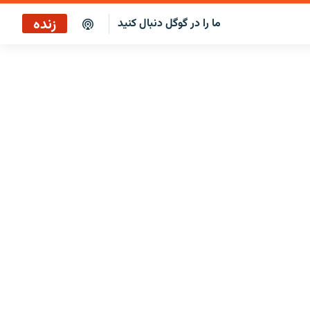
زنده
ما را در گوگل دنبال کنید
پخش آنلاین
پخش رادیویی
پخش آنلاین
پخش ماهواره‌ای