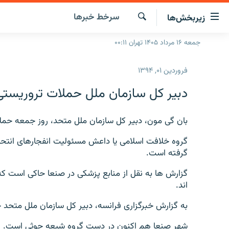
ینک‌های
سرخط‌ خبرها
زیربخش‌ها
ابلیت
سترسی
جستجو
جمعه ۱۶ مرداد ۱۴۰۵ تهران ۰۰:۱۱
صفحه اصلی
ازگشت
ایران
ازگشت
فروردین ۰۱, ۱۳۹۴
ه
جهان
نوی
دبير کل سازمان ملل حملات تروريستی د
صلی
رادیو
فتن
پادکست
بان گی مون،‌ دبير کل سازمان ملل متحد،‌ روز جمعه حملا
انتخاب کنید و بشنوید
ه
فحه
چندرسانه‌ای
برنامه‌های رادیویی
گروه خلافت اسلامی يا داعش مسئوليت انفجارهای انتحا
ستجو
گرفته است.
زنان فردا
فرکانس‌ها
گزارش‌های تصویری
گزارش‌های ویدئویی
اند.
به گزارش خبرگزاری فرانسه،‌ دبير کل سازمان ملل متحد 
شهر صنعا هم اکنون در دست گروه شيعه حوثی است.