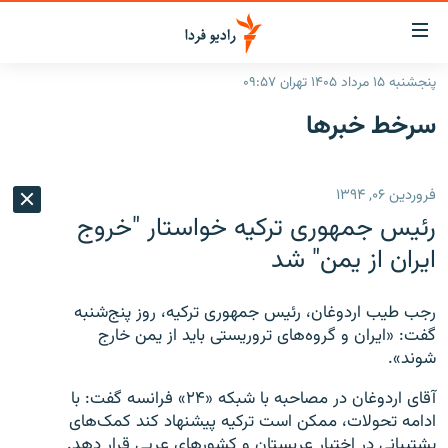
ینک‌های
ابلیت
سترسی
پنجشنبه ۱۵ مرداد ۱۴۰۵ تهران ۰۹:۵۷
ازگشت
صفحه اصلی
سرخط‌ خبرها
ازگشت
ایران
ه
نوی
جهان
فروردین ۰۶, ۱۳۹۴
صلی
رادیو
فتن
رئيس جمهوری ترکيه خواستار "خروج
ه
پادکست
انتخاب کنید و بشنوید
ايران از يمن" شد
فحه
چندرسانه‌ای
برنامه‌های رادیویی
ستجو
رجب طيب اردوغان، رئيس جمهوری ترکيه، روز پنج‌شنبه
زنان فردا
فرکانس‌ها
گزارش‌های تصویری
گفت: «ايران و گروه‌های تروريستی باید از يمن خارج
شوند».
گزارش‌های ویدئویی
English
آقای اردوغان در مصاحبه با شبکه «۲۴» فرانسه گفت: با
ادامه تحولات، ممکن است ترکيه پیشنهاد کند کمک‌های
به ما بپیوندید
پشتیبانی در اختیار عربستان و کشورهای عربی قرار دهد.