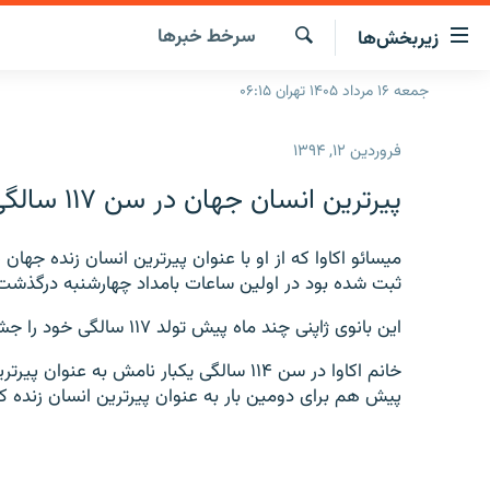
ینک‌های
سرخط‌ خبرها
زیربخش‌ها
ابلیت
سترسی
جستجو
جمعه ۱۶ مرداد ۱۴۰۵ تهران ۰۶:۱۵
صفحه اصلی
ازگشت
ایران
ازگشت
فروردین ۱۲, ۱۳۹۴
ه
جهان
نوی
پیرترین انسان جهان در سن ۱۱۷ سالگی در ژاپن چشم از جهان فرو بست
صلی
رادیو
فتن
پادکست
ميسائو اکاوا که از او با عنوان پيرترين انسان زنده جه
انتخاب کنید و بشنوید
ه
ثبت شده بود در اولين ساعات بامداد چهارشنبه درگذشت
فحه
چندرسانه‌ای
برنامه‌های رادیویی
ستجو
اين بانوی ژاپنی چند ماه پيش تولد ۱۱۷ سالگی خود را جشن گرفته بود.
زنان فردا
فرکانس‌ها
گزارش‌های تصویری
خانم اکاوا در سن ۱۱۴ سالگی يکبار نامش ب
گزارش‌های ویدئویی
پيش هم برای دومين بار به عنوان پيرترين انسان زنده ک