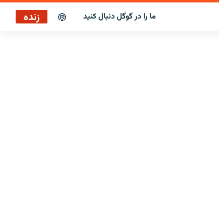
زنده
ما را در گوگل دنبال کنید
پخش آنلاین
پخش رادیویی
پخش آنلاین
پخش ماهواره‌ای