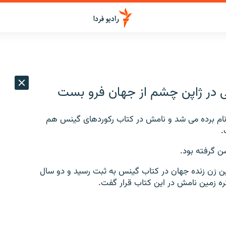
ان نام برده می شد و نامش در کتاب رکوردهای گينس هم
.
ه عنوان پيرترين زن زنده جهان در کتاب گينس به ثبت رسيد و دو سال
ره زمين نامش در اين کتاب قرار گفت.