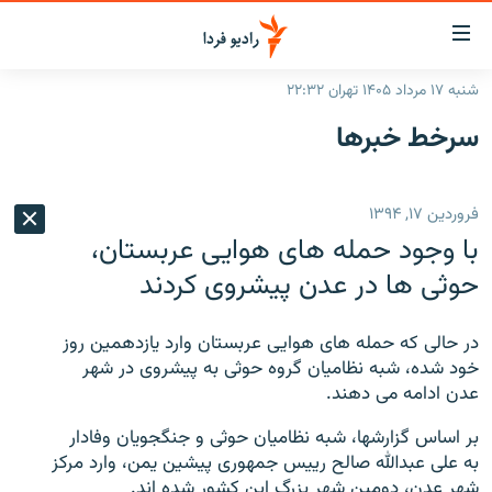
ینک‌های
ابلیت
سترسی
شنبه ۱۷ مرداد ۱۴۰۵ تهران ۲۲:۳۲
ازگشت
صفحه اصلی
سرخط‌ خبرها
ازگشت
ایران
ه
نوی
جهان
فروردین ۱۷, ۱۳۹۴
صلی
رادیو
فتن
با وجود حمله های هوایی عربستان،
ه
پادکست
انتخاب کنید و بشنوید
حوثی ها در عدن پیشروی کردند
فحه
چندرسانه‌ای
برنامه‌های رادیویی
ستجو
در حالی که حمله های هوایی عربستان وارد یازدهمین روز
زنان فردا
فرکانس‌ها
گزارش‌های تصویری
خود شده، شبه نظامیان گروه حوثی به پیشروی در شهر
عدن ادامه می دهند.
گزارش‌های ویدئویی
English
بر اساس گزارشها، شبه نظامیان حوثی و جنگجویان وفادار
به علی عبدالله صالح رییس جمهوری پیشین یمن، وارد مرکز
به ما بپیوندید
شهر عدن، دومین شهر بزرگ این کشور شده اند.