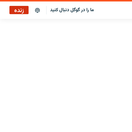
زنده
ما را در گوگل دنبال کنید
پوشش خبری ساعت ۱۷:۰۰
پخش رادیویی
پخش آنلاین
پخش ماهواره‌ای