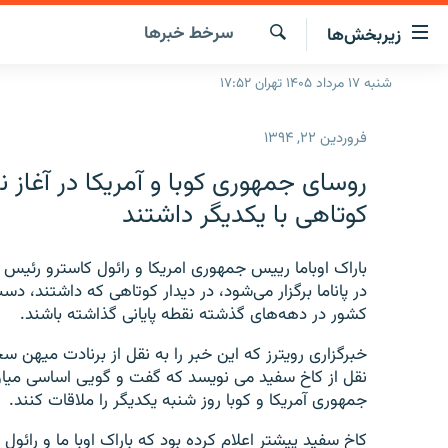
ینک‌های
سرخط‌ خبرها
زیربخش‌ها
ابلیت
سترسی
جستجو
شنبه ۱۷ مرداد ۱۴۰۵ تهران ۱۷:۵۲
صفحه اصلی
ازگشت
ایران
ازگشت
فروردین ۲۲, ۱۳۹۴
ه
جهان
نوی
روسای جمهوری کوبا و آمریکا در آغاز 
صلی
رادیو
کوتاهی با یکدیگر داشتند
فتن
پادکست
انتخاب کنید و بشنوید
ه
فحه
باراک اوباما رییس جمهوری امریکا و رائول کاسترو رئی
چندرسانه‌ای
برنامه‌های رادیویی
ستجو
در پاناما برگزار می‌شود، در دیدار کوتاهی که داشتند، دس
زنان فردا
فرکانس‌ها
گزارش‌های تصویری
کشور در دهه‌های گذشته نقطه پایانی گذاشته باشند.
گزارش‌های ویدئویی
خبرگزاری رویترز که این خبر را به نقل از برنادت میهن
نقل از کاخ سفید می نویسد که گفت و گویی اساسی میا
جمهوری آمریکا و کوبا روز شنبه یکدیگر را ملاقات کنند.
کاخ سفید پیشتر اعلام کرده بود که باراک اوبا ما و رائو