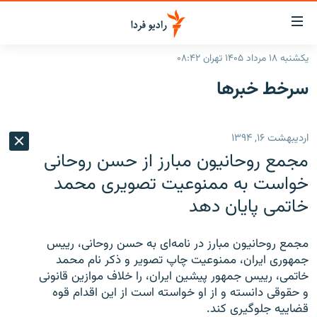
ینک‌های
ابلیت
سترسی
یکشنبه ۱۸ مرداد ۱۴۰۵ تهران ۰۸:۴۲
ازگشت
صفحه اصلی
سرخط‌ خبرها
ازگشت
ایران
ه
نوی
جهان
اردیبهشت ۱۶, ۱۳۹۴
صلی
رادیو
فتن
مجمع روحانیون مبارز از حسن روحانی
ه
پادکست
انتخاب کنید و بشنوید
خواست به ممنوعیت تصویری محمد
فحه
خاتمی پایان دهد
چندرسانه‌ای
برنامه‌های رادیویی
ستجو
زنان فردا
فرکانس‌ها
گزارش‌های تصویری
مجمع روحانيون مبارز در نامه‌ای به حسن روحانی، ریيس
گزارش‌های ویدئویی
جمهوری ایران، ممنوعیت چاپ تصویر و ذکر نام محمد
English
خاتمی، رييس جمهور پیشین ايران، را خلاف موازين قانونی
و حقوقی دانسته و از او خواسته است از این اقدام قوه
به ما بپیوندید
قضاییه جلوگیری کند.