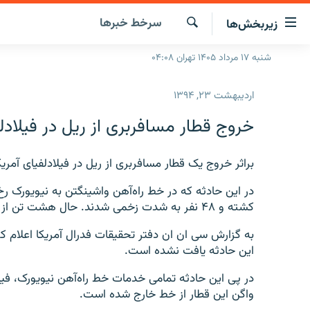
ینک‌های
سرخط‌ خبرها
زیربخش‌ها
ابلیت
سترسی
جستجو
شنبه ۱۷ مرداد ۱۴۰۵ تهران ۰۴:۰۸
صفحه اصلی
ازگشت
ایران
ازگشت
اردیبهشت ۲۳, ۱۳۹۴
ه
جهان
نوی
خروج قطار مسافربری از ریل در فیلادل
صلی
رادیو
فتن
پادکست
براثر خروج یک قطار مسافربری از ریل در فیلادلفیای آمر
انتخاب کنید و بشنوید
ه
فحه
چندرسانه‌ای
برنامه‌های رادیویی
ستجو
کشته و ۴۸ نفر به شدت زخمی شدند. حال هشت تن از مجروحان وخیم گزارش شده است.
زنان فردا
فرکانس‌ها
گزارش‌های تصویری
به گزارش سی ان ان دفتر تحقیقات فدرال آمریکا اعلام ک
گزارش‌های ویدئویی
این حادثه یافت نشده است.
در پی این حادثه تمامی خدمات خط راه‌آهن نیویورک، فیلا
واگن این قطار از خط خارج شده است.