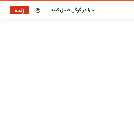
زنده
ما را در گوگل دنبال کنید
پخش آنلاین
پخش رادیویی
پخش آنلاین
پخش ماهواره‌ای