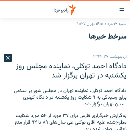
ینک‌های
ابلیت
سترسی
شنبه ۱۷ مرداد ۱۴۰۵ تهران ۱۰:۲۷
ازگشت
صفحه اصلی
سرخط‌ خبرها
ازگشت
ایران
ه
نوی
جهان
اردیبهشت ۲۷, ۱۳۹۴
صلی
رادیو
فتن
دادگاه احمد توکلی، نماينده مجلس روز
ه
پادکست
انتخاب کنید و بشنوید
يکشنبه در تهران برگزار شد
فحه
چندرسانه‌ای
برنامه‌های رادیویی
ستجو
دادگاه احمد توکلی، نماينده تهران در مجلس شورای اسلامی
زنان فردا
فرکانس‌ها
گزارش‌های تصویری
برای رسيدگی به ۹ شکايت روز يکشنبه در دادگاه کيفری
استان تهران برگزار شد.
گزارش‌های ویدئویی
English
به‌گزارش خبرگزاری فارس برای ۳۷ مورد از ۵۴ مورد شکايت
مطرح‌شده عليه آقای توکلی طی سال‌های ۸۹ تا ۹۲ قرار منع
به ما بپیوندید
تعقيب صادر شده بود.