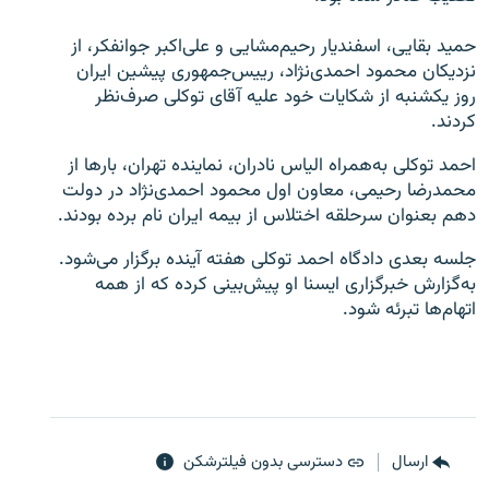
حميد بقايی، اسفنديار رحيم‌مشايی و علی‌اکبر جوانفکر، از
نزديکان محمود احمدی‌نژاد، رييس‌جمهوری پيشين ايران
روز يکشنبه از شکايات خود عليه آقای توکلی صرف‌نظر
کردند.
زبان‌های دیگر
احمد توکلی به‌همراه الياس نادران، نماينده تهران، بارها از
محمدرضا رحيمی، معاون اول محمود احمدی‌نژاد در دولت
دهم بعنوان سرحلقه اختلاس از بيمه ايران نام برده بودند.
جلسه بعدی دادگاه احمد توکلی هفته آينده برگزار می‌شود.
به‌گزارش خبرگزاری ايسنا او پيش‌بينی کرده که از همه
اتهام‌ها تبرئه شود.
ارسال
دسترسی بدون فیلترشکن