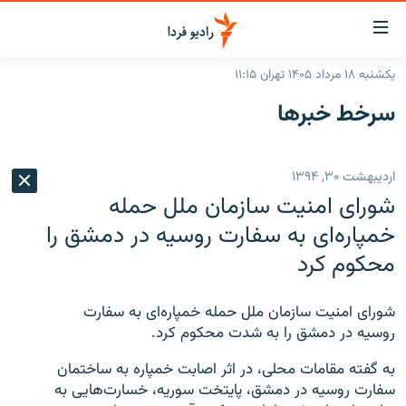
ینک‌های
ابلیت
سترسی
یکشنبه ۱۸ مرداد ۱۴۰۵ تهران ۱۱:۱۵
ازگشت
صفحه اصلی
سرخط‌ خبرها
ازگشت
ایران
ه
نوی
جهان
اردیبهشت ۳۰, ۱۳۹۴
صلی
رادیو
فتن
شورای امنیت سازمان ملل حمله
ه
پادکست
انتخاب کنید و بشنوید
خمپاره‌ای به سفارت روسیه در دمشق را
فحه
محکوم کرد
چندرسانه‌ای
برنامه‌های رادیویی
ستجو
زنان فردا
فرکانس‌ها
گزارش‌های تصویری
شورای امنیت سازمان ملل حمله خمپاره‌ای به سفارت
گزارش‌های ویدئویی
روسیه در دمشق را به شدت محکوم کرد.
English
به گفته مقامات محلی، در اثر اصابت خمپاره به ساختمان
به ما بپیوندید
سفارت روسیه در دمشق، پایتخت سوریه، خسارت‌هایی به