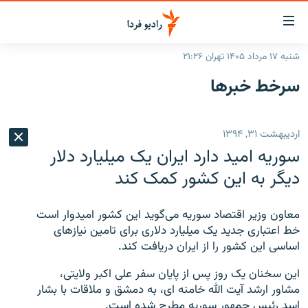
ینک‌های
ابلیت
سترسی
شنبه ۱۷ مرداد ۱۴۰۵ تهران ۲۱:۲۶
ازگشت
صفحه اصلی
سرخط‌ خبرها
ازگشت
ایران
ه
نوی
جهان
اردیبهشت ۳۱, ۱۳۹۴
صلی
رادیو
فتن
سوریه امید دارد ایران یک میلیارد دلار
ه
پادکست
انتخاب کنید و بشنوید
دیگر به این کشور کمک کند
فحه
چندرسانه‌ای
برنامه‌های رادیویی
ستجو
معاون وزیر اقتصاد سوریه می‌گوید این کشور امیدوار است
زنان فردا
فرکانس‌ها
گزارش‌های تصویری
خط اعتباری جدید یک میلیارد دلاری برای تامین نیازهای
اساسی این کشور را از ایران دریافت کند.
گزارش‌های ویدئویی
English
این سخنان یک روز پس از پایان سفر علی اکبر ولایتی،
مشاور ارشد آیت الله خامنه ای، به دمشق و ملاقات با بشار
به ما بپیوندید
اسد رئیس جمهور سوریه مطرح شده است.