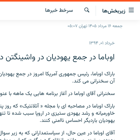
ینک‌های
سرخط‌ خبرها
زیربخش‌ها
ابلیت
سترسی
جستجو
جمعه ۱۶ مرداد ۱۴۰۵ تهران ۰۵:۰۷
صفحه اصلی
ازگشت
ایران
ازگشت
خرداد ۰۱, ۱۳۹۴
ه
جهان
نوی
اوباما در جمع یهودیان در واشینگتن 
صلی
رادیو
فتن
پادکست
باراک اوباما، رئیس جمهوری آمریکا امروز در جمع یهودیان
انتخاب کنید و بشنوید
ه
آن سخنرانی می کند.
فحه
چندرسانه‌ای
برنامه‌های رادیویی
ستجو
سخنرانی آقای اوباما در آغاز برنامه هایی یک ماهه با عن
زنان فردا
فرکانس‌ها
گزارش‌های تصویری
باراک اوباما در مصاحبه ای با مجله « آتلانتیک» که روز پ
گزارش‌های ویدئویی
خاورمیانه و رشد یهودی ستیزی در اروپا سبب شده تا ت
یهودیان باردیگر احساس ناامنی کنند.
آقای اوباما در عین حال، از سیاستمدارانی که به زیر سو