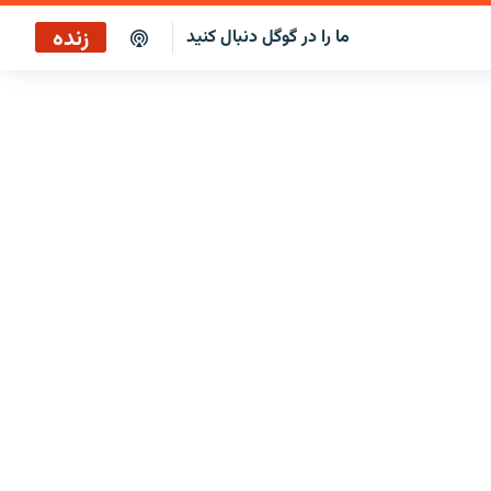
زنده
ما را در گوگل دنبال کنید
پخش آنلاین
پخش رادیویی
پخش آنلاین
پخش ماهواره‌ای