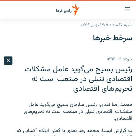
ینک‌های
ابلیت
سترسی
شنبه ۱۷ مرداد ۱۴۰۵ تهران ۰۷:۱۹
ازگشت
صفحه اصلی
سرخط‌ خبرها
ازگشت
ایران
ه
نوی
جهان
خرداد ۰۹, ۱۳۹۴
صلی
رادیو
فتن
رئیس بسیج می‌گوید عامل مشکلات
ه
پادکست
انتخاب کنید و بشنوید
اقتصادی تنبلی در صنعت است نه
فحه
تحریم‌های اقتصادی
چندرسانه‌ای
برنامه‌های رادیویی
ستجو
زنان فردا
فرکانس‌ها
گزارش‌های تصویری
محمد رضا نقدی، رئیس سازمان بسیج می‌گوید عامل
گزارش‌های ویدئویی
مشکلات اقتصادی تنبلی در صنعت است نه تحریم‌های
English
اقتصادی.
به ما بپیوندید
به گزارش ایسنا، محمد رضا نقدی با گفتن اینکه "کسانی که