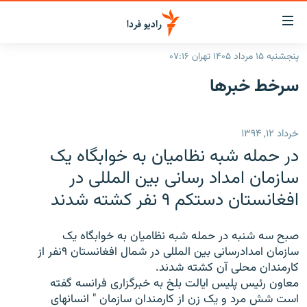
ینک‌های
ابلیت
سترسی
پنجشنبه ۱۵ مرداد ۱۴۰۵ تهران ۰۷:۱۶
ازگشت
صفحه اصلی
سرخط‌ خبرها
ازگشت
ایران
ه
نوی
جهان
خرداد ۱۲, ۱۳۹۴
صلی
رادیو
فتن
در حمله شبه نظاميان به خوابگاه يک
ه
پادکست
انتخاب کنید و بشنوید
سازمان امداد رسانی بين المللی در
فحه
افغانستان دستکم ۹ نفر کشته شدند
چندرسانه‌ای
برنامه‌های رادیویی
ستجو
زنان فردا
فرکانس‌ها
گزارش‌های تصویری
صبح سه شنبه در حمله شبه نظاميان به خوابگاه يک
گزارش‌های ویدئویی
سازمان امدادرسانی بين المللی در شمال افغانستان ۹نفر از
English
کارمندان محلی آن کشته شدند.
معاون رئيس پليس ايالت بلخ به خبرگزاری فرانسه گفته
به ما بپیوندید
است شش مرد و يک زن از کارمندان سازمان " انسانهای