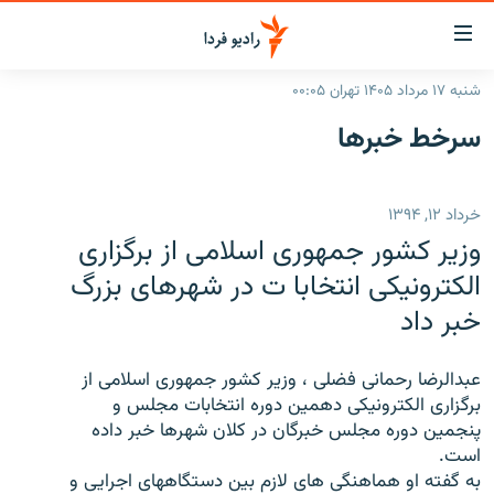
ینک‌های
ابلیت
سترسی
شنبه ۱۷ مرداد ۱۴۰۵ تهران ۰۰:۰۵
ازگشت
صفحه اصلی
سرخط‌ خبرها
ازگشت
ایران
ه
نوی
جهان
خرداد ۱۲, ۱۳۹۴
صلی
رادیو
فتن
وزير کشور جمهوری اسلامی از برگزاری
ه
پادکست
انتخاب کنید و بشنوید
الکترونيکی انتخابا ت در شهرهای بزرگ
فحه
خبر داد
چندرسانه‌ای
برنامه‌های رادیویی
ستجو
زنان فردا
فرکانس‌ها
گزارش‌های تصویری
عبدالرضا رحمانی فضلی ، وزير کشور جمهوری اسلامی از
گزارش‌های ویدئویی
برگزاری الکترونيکی دهمين دوره انتخابات مجلس و
English
پنجمين دوره مجلس خبرگان در کلان شهرها خبر داده
است.
به ما بپیوندید
به گفته او هماهنگی های لازم بين دستگاههای اجرايی و