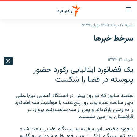
ینک‌های
ابلیت
سترسی
شنبه ۱۷ مرداد ۱۴۰۵ تهران ۱۵:۳۹
ازگشت
صفحه اصلی
سرخط‌ خبرها
ازگشت
ایران
ه
نوی
جهان
خرداد ۲۱, ۱۳۹۴
صلی
رادیو
فتن
یک فضانورد ایتالیایی رکورد حضور
ه
پادکست
انتخاب کنید و بشنوید
پیوسته در فضا را شکست
فحه
چندرسانه‌ای
برنامه‌های رادیویی
ستجو
سفینه سایوز که دو روز پیش در ایستگاه فضایی بین‌المللی
زنان فردا
فرکانس‌ها
گزارش‌های تصویری
دچار سانحه شده بود، روز پنج‌شنبه با موفقیت سه فضانورد
را به زمین بازگرداند و پس از سه ساعت‌ونیم پرواز، در
گزارش‌های ویدئویی
English
قزاقستان به زمین نشست.
برخورد مختصر این سفینه به ایستگاه فضایی باعث شده
به ما بپیوندید
بود که ایستگاه اندکی از مدار خود خارج شود اما به گفته