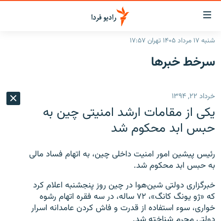
ینک‌های
ابلیت
سترسی
شنبه ۱۷ مرداد ۱۴۰۵ تهران ۱۷:۵۷
ازگشت
صفحه اصلی
سرخط‌ خبرها
ازگشت
ایران
ه
نوی
جهان
خرداد ۲۲, ۱۳۹۴
صلی
رادیو
فتن
یکی از مقامات ارشد امنیتی چین به
ه
پادکست
انتخاب کنید و بشنوید
حبس ابد محکوم شد
فحه
چندرسانه‌ای
برنامه‌های رادیویی
ستجو
رئیس پیشین امور امنیت داخلی چین، به اتهام فساد مالی
زنان فردا
فرکانس‌ها
گزارش‌های تصویری
به حبس ابد محکوم شد.
گزارش‌های ویدئویی
English
خبرگزاری دولتی شین‌هوا در چین روز پنجشنبه اعلام کرد
که «ژو یونگ کانگ»، ‌۷۲ ساله، در سه فقره اتهام رشوه
خواری، سوء استفاده از قدرت و فاش کردن عامدانه اسرار
به ما بپیوندید
دولتی مجرم شناخته شد.