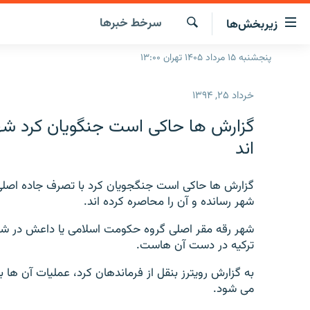
ینک‌های
سرخط‌ خبرها
زیربخش‌ها
ابلیت
سترسی
جستجو
پنجشنبه ۱۵ مرداد ۱۴۰۵ تهران ۱۳:۰۰
صفحه اصلی
ازگشت
ایران
ازگشت
خرداد ۲۵, ۱۳۹۴
ه
جهان
نوی
گزارش ها حاکی است جنگویان کرد شهر
صلی
رادیو
اند
فتن
پادکست
انتخاب کنید و بشنوید
ه
فحه
گزارش ها حاکی است جنگجویان کرد با تصرف جاده اصلی م
چندرسانه‌ای
برنامه‌های رادیویی
ستجو
شهر رسانده و آن را محاصره کرده اند.
زنان فردا
فرکانس‌ها
گزارش‌های تصویری
شهر رقه مقر اصلی گروه حکومت اسلامی یا داعش در شم
گزارش‌های ویدئویی
ترکیه در دست آن هاست.
به گزارش رویترز بنقل از فرماندهان کرد، عملیات آن ها ب
می شود.