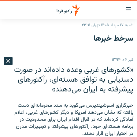
ینک‌های
ابلیت
سترسی
شنبه ۱۷ مرداد ۱۴۰۵ تهران ۲۳:۱۱
ازگشت
صفحه اصلی
سرخط‌ خبرها
ازگشت
ایران
ه
نوی
جهان
تیر ۰۴, ۱۳۹۴
صلی
رادیو
فتن
«کشورهای غربی وعده داده‌اند در صورت
ه
پادکست
انتخاب کنید و بشنوید
دستیابی به توافق هسته‌ای، رآکتورهای
فحه
پیشرفته به ایران می‌دهند»
چندرسانه‌ای
برنامه‌های رادیویی
ستجو
زنان فردا
فرکانس‌ها
گزارش‌های تصویری
خبرگزاری آسوشیتدپرس می‌گوید به سند محرمانه‌ای دست
گزارش‌های ویدئویی
یافته که نشان می‌دهد آمریکا و دیگر کشورهای غربی، اعلام
English
آمادگی کرده‌اند که در قبال اقدام ایران برای محدودیت در
برنامه هسته‌ای خود، راکتورهای پیشرفته و تجهیزات مدرن
به ما بپیوندید
در اختیار ایران قرار دهند.