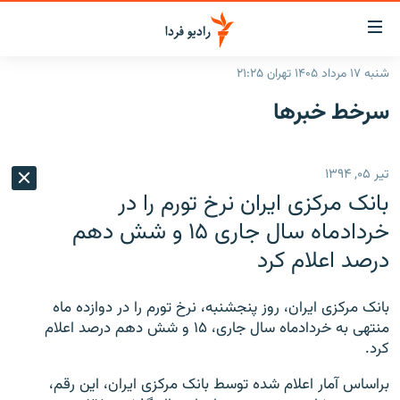
ینک‌های
ابلیت
سترسی
شنبه ۱۷ مرداد ۱۴۰۵ تهران ۲۱:۲۵
ازگشت
صفحه اصلی
سرخط‌ خبرها
ازگشت
ایران
ه
نوی
جهان
تیر ۰۵, ۱۳۹۴
صلی
رادیو
فتن
بانک مرکزی ایران نرخ تورم را در
ه
پادکست
انتخاب کنید و بشنوید
خردادماه سال جاری ۱۵ و شش دهم
فحه
درصد اعلام کرد
چندرسانه‌ای
برنامه‌های رادیویی
ستجو
زنان فردا
فرکانس‌ها
گزارش‌های تصویری
بانک مرکزی ایران، روز پنجشنبه، نرخ تورم را در دوازده ماه
گزارش‌های ویدئویی
منتهی به خردادماه سال جاری، ۱۵ و شش دهم درصد اعلام
English
کرد.
به ما بپیوندید
براساس آمار اعلام شده توسط بانک مرکزی ایران، این رقم،