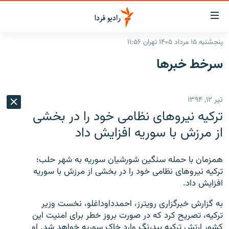
ینک‌های
ابلیت
سترسی
پنجشنبه ۱۵ مرداد ۱۴۰۵ تهران ۱۱:۵۶
ازگشت
صفحه اصلی
سرخط‌ خبرها
ازگشت
ایران
ه
نوی
جهان
تیر ۱۲, ۱۳۹۴
صلی
رادیو
فتن
ترکیه نیروهای نظامی خود را در بخشی
ه
پادکست
انتخاب کنید و بشنوید
از مرزش با سوریه افزایش داد
فحه
چندرسانه‌ای
برنامه‌های رادیویی
ستجو
همزمان با حمله سنگین شورشیان سوریه به شهر حلب؛
زنان فردا
فرکانس‌ها
گزارش‌های تصویری
ترکیه نیروهای نظامی خود را در بخشی از مرزش با سوریه
افزایش داد.
گزارش‌های ویدئویی
English
به گزارش خبرگزاری رویترز، احمدداوداغلو، نخست وزیر
ترکیه، تصریح کرد که در صورت بروز خطر برای امنیت این
به ما بپیوندید
کشور ارتش ترکیه بیدرنگ وارد خاک سوریه خواهد شد. او