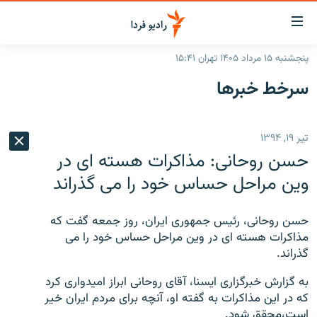
ینک‌های
ابلیت
سترسی
پنجشنبه ۱۵ مرداد ۱۴۰۵ تهران ۱۵:۴۱
ازگشت
صفحه اصلی
سرخط‌ خبرها
ازگشت
ایران
ه
نوی
جهان
تیر ۱۹, ۱۳۹۴
صلی
رادیو
فتن
حسن روحانی: مذاکرات هسته ای در
ه
پادکست
انتخاب کنید و بشنوید
وین مراحل حساس خود را می گذراند
فحه
چندرسانه‌ای
برنامه‌های رادیویی
ستجو
حسن روحانی، رئیس جمهوری ایران، روز جمعه گفت که
زنان فردا
فرکانس‌ها
گزارش‌های تصویری
مذاکرات هسته ای در وین مراحل حساس خود را می
گذراند.
گزارش‌های ویدئویی
English
به گزارش خبرگزاری ایسنا، آقای روحانی ابراز امیدواری کرد
که در این مذاکرات به گفته او،‌ آنچه برای مردم ایران خیر
به ما بپیوندید
است،‌محقق شود.