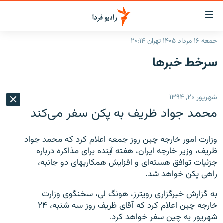
ینک‌های
ابلیت
سترسی
جمعه ۱۶ مرداد ۱۴۰۵ تهران ۲۰:۱۴
ازگشت
صفحه اصلی
سرخط‌ خبرها
ازگشت
ایران
ه
نوی
جهان
شهریور ۲۰, ۱۳۹۴
صلی
رادیو
فتن
محمد جواد ظریف به پکن سفر می‌کند
ه
پادکست
انتخاب کنید و بشنوید
فحه
وزارت امور خارجه چین روز جمعه اعلام کرد که محمد جواد
چندرسانه‌ای
برنامه‌های رادیویی
ستجو
ظریف، وزیر خارجه ایران، هفته آینده برای مذاکره درباره
زنان فردا
فرکانس‌ها
گزارش‌های تصویری
جزئیات توافق هسته‌ای و افزایش همکاریهای دو جانبه،
راهی پکن خواهد شد.
گزارش‌های ویدئویی
English
به گزارش خبرگزاری رویترز، هونگ لی، سخنگوی وزارت
خارجه چین اعلام کرد که آقای ظریف روز سه شنبه، ۲۴
به ما بپیوندید
شهریور به چین سفر خواهد کرد.