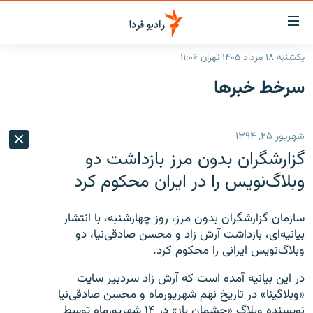
ینک‌های
ابلیت
سترسی
یکشنبه ۱۸ مرداد ۱۴۰۵ تهران ۱۱:۰۶
ازگشت
صفحه اصلی
سرخط‌ خبرها
ازگشت
ایران
ه
نوی
جهان
شهریور ۲۵, ۱۳۹۴
صلی
رادیو
فتن
گزارشگران بدون مرز بازداشت دو
ه
پادکست
انتخاب کنید و بشنوید
وبلاگ‌نویس را در ایران محکوم کرد
فحه
چندرسانه‌ای
برنامه‌های رادیویی
ستجو
سازمان گزارشگران بدون مرز، روز چهارشنبه، با انتشار
زنان فردا
فرکانس‌ها
گزارش‌های تصویری
بیانیه‌ای، بازداشت آرش زاد و محسن صادقی‌نیا، دو
وبلاگ‌نویس ایرانی را محکوم کرد.
گزارش‌های ویدئویی
English
در این بیانیه آمده است که آرش زاد سردبیر سایت
«وبلاگینا» در تاریخ نهم شهریورماه و محسن صادقی‌نیا
به ما بپیوندید
نویسنده وبلاگ «چشمان باز» در ۱۴ شهریورماه توسط