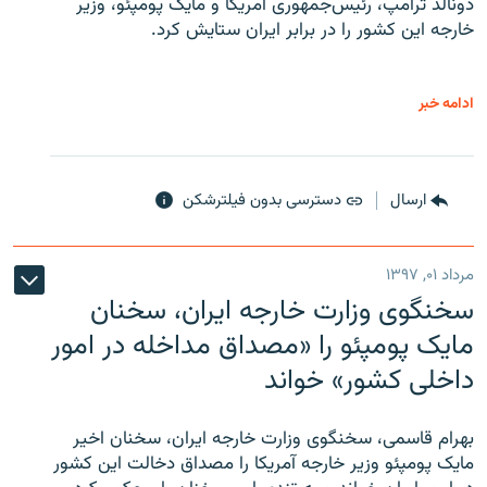
دونالد ترامپ، رئیس‌جمهوری آمریکا و مایک پومپئو، وزیر
خارجه این کشور را در برابر ایران ستایش کرد.
ادامه خبر
ارسال
دسترسی بدون فیلترشکن
مرداد ۰۱, ۱۳۹۷
سخنگوی وزارت خارجه ایران، سخنان
مایک پومپئو را «مصداق مداخله در امور
داخلی کشور» خواند
بهرام قاسمی، سخنگوی وزارت خارجه ایران، سخنان اخیر
مایک پومپئو وزیر خارجه آمریکا را مصداق دخالت این کشور