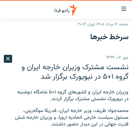
ینک‌های
ابلیت
سترسی
جمعه ۱۶ مرداد ۱۴۰۵ تهران ۲۰:۱۲
ازگشت
صفحه اصلی
سرخط‌ خبرها
ازگشت
ایران
ه
نوی
جهان
مهر ۰۷, ۱۳۹۴
صلی
رادیو
فتن
نشست مشترک وزیران خارجه ایران و
ه
پادکست
انتخاب کنید و بشنوید
گروه ۱+۵ در نیویورک برگزار شد
فحه
چندرسانه‌ای
برنامه‌های رادیویی
ستجو
وزیران خارجه ایران و کشورهای گروه ۱+۵ شامگاه دوشنبه
زنان فردا
فرکانس‌ها
گزارش‌های تصویری
در نیویورک نشستی مشترک برگزار کردند.
گزارش‌های ویدئویی
English
محمدجواد ظریف، وزیر خارجه ایران، فدریکا موگه‌رینی،
مسئول سیاست خارجی اتحادیه اروپا، و وزیران خارجه شش
قدرت جهانی در این دیدار حضور داشتند.
به ما بپیوندید