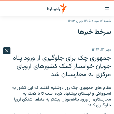
ینک‌های
ابلیت
سترسی
شنبه ۱۷ مرداد ۱۴۰۵ تهران ۱۶:۱۳
ازگشت
صفحه اصلی
سرخط‌ خبرها
ازگشت
ایران
ه
نوی
جهان
مهر ۱۳, ۱۳۹۴
صلی
رادیو
فتن
جمهوری چک برای جلوگیری از ورود پناه
ه
پادکست
انتخاب کنید و بشنوید
جویان خواستار کمک کشورهای اروپای
فحه
مرکزی به مجارستان شد
چندرسانه‌ای
برنامه‌های رادیویی
ستجو
زنان فردا
فرکانس‌ها
گزارش‌های تصویری
مقام های جمهوری چک روز دوشنبه گفتند که این کشور به
گزارش‌های ویدئویی
اسلوواکی و لهستان پیشنهاد کرده است تا با کمک به
English
مجارستان، از ورود پناهجویان بیشتر به منطقه شنگن اروپا
جلوگیری کنند.
به ما بپیوندید